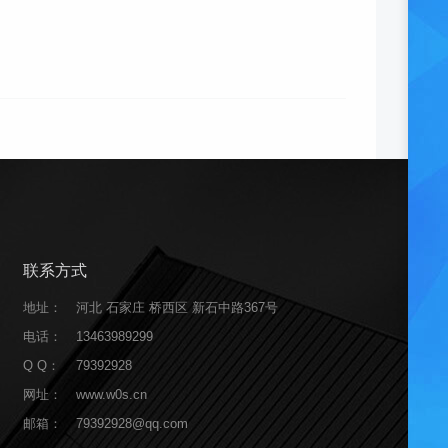
联系方式
地址：
河北 石家庄 桥西区 新石中路367号
电话：
13463989299
Q Q：
79392928
网址：
www.w0s.cn
邮箱：
79392928@qq.com