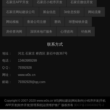
石家庄APP开发
石家庄小程序开发
石家庄微信开发
石家庄网站建设公司
展会信息
3d全息投影
网站流量
网站模板
香港公司注册
赛鸽
球墨铸铁井盖
房价查询网
深圳本地IT服务
心理咨询
钓鱼网
郑州律师
助贷crm
灯饰
天征靓号网
AI知识库
联系方式
ISO认证
地址：
河北 石家庄 桥西区 新石中路367号
电话：
13463989299
Q Q：
79392928
网址：
www.w0s.cn
邮箱：
79392928@qq.com
Copyright © 2007-2020
www.w0s.cn
WS|网站建设|网站制作|小程序开发|手机
APP开发|软件开发|管理系统|运营维护推广 版权所有
冀ICP备15004082号-2