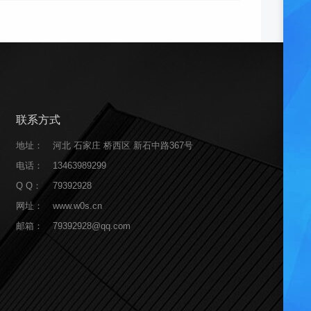
联系方式
地址：
河北 石家庄 桥西区 新石中路367号
电话：
13463989299
Q Q：
79392928
网址：
www.w0s.cn
邮箱：
79392928@qq.com