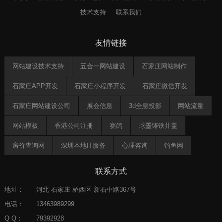
技术支持
联系我们
友情链接
网站建设技术支持
五合一网站建设
石家庄网站制作
石家庄APP开发
石家庄小程序开发
石家庄微信开发
石家庄网站建设公司
展会信息
3d全息投影
网站流量
网站模板
香港公司注册
赛鸽
球墨铸铁井盖
房价查询网
深圳本地IT服务
心理咨询
钓鱼网
郑州律师
助贷crm
灯饰
天征靓号网
AI知识库
联系方式
ISO认证
地址：
河北 石家庄 桥西区 新石中路367号
电话：
13463989299
Q Q：
79392928