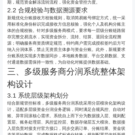
期，规范资金解冻流转流程，强化资金管控力度。
2.2 合规校验与数据溯源要求
新规优化分账接收方校验规则，取消简易账号绑定方式，统一采
用标准化身份标识完成接收方信息核验，强化个人及机构分账主
体的合规校验。针对多级服务商模式，要求每一层级分账链路留
存完整交易流水，实现资金拆分、流转、结算、退回全流程溯
源；明确服务商资质绑定规范，特约商户需完成授权签约后方可
纳入分润体系，禁止无资质主体参与资金分账。此外，新规要求
分账系统实现多方数据同步，本地账务数据、平台交易数据、支
付通道数据需保持一致性，为自动化对账提供数据基础。
三、多级服务商分润系统整体架
构设计
3.1 系统层级架构划分
结合新规管控标准，多级服务商分润系统采用分层模块化架构设
计，适配多层级资金分润业务逻辑，同时满足合规风控、自动对
账、异常回滚核心需求。系统自上而下分为数据接入层、规则配
置层、账务处理层、风控监控层、数据存储层五大模块。数据接
入层负责对接支付官方接口，同步交易订单、分账结果、资金状
态等原始数据，完成数据格式标准化转换；规则配置层依托新规