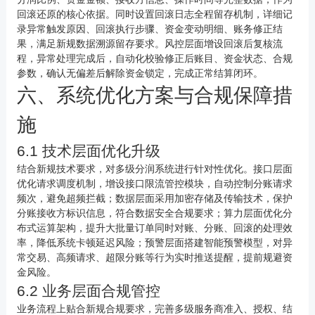
回滚还原的核心依据。同时设置回滚日志全程留存机制，详细记
录异常触发原因、回滚执行步骤、资金变动明细、账务修正结
果，满足新规数据溯源留存要求。风控层面增设回滚后复核流
程，异常处理完成后，自动化校验修正后账目、资金状态、合规
参数，确认无偏差后解除资金锁定，完成正常结算闭环。
六、系统优化方案与合规保障措
施
6.1 技术层面优化升级
结合新规技术要求，对多级分润系统进行针对性优化。接口层面
优化请求调度机制，增设接口限流管控模块，自动控制分账请求
频次，避免超频拦截；数据层面采用加密存储及传输技术，保护
分账接收方标识信息，符合数据安全合规要求；算力层面优化分
布式运算架构，提升大批量订单同时对账、分账、回滚的处理效
率，降低系统卡顿延迟风险；预警层面搭建智能预警模型，对异
常交易、高频请求、超限分账等行为实时推送提醒，提前规避资
金风险。
6.2 业务层面合规管控
业务流程上贴合新规合规要求，完善多级服务商准入、授权、结