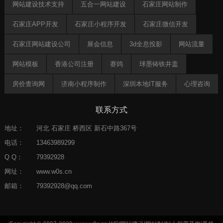
网站建设技术支持
五合一网站建设
石家庄网站制作
石家庄APP开发
石家庄小程序开发
石家庄微信开发
石家庄网站建设公司
展会信息
3d全息投影
网站流量
网站模板
香港公司注册
赛鸽
球墨铸铁井盖
房价查询网
济南小程序制作
深圳本地IT服务
心理咨询
钓鱼网
郑州律师
助贷crm
灯饰
天征靓号网
联系方式
AI知识库
ISO认证
地址：
河北 石家庄 桥西区 新石中路367号
电话：
13463989299
Q Q：
79392928
网址：
www.w0s.cn
邮箱：
79392928@qq.com