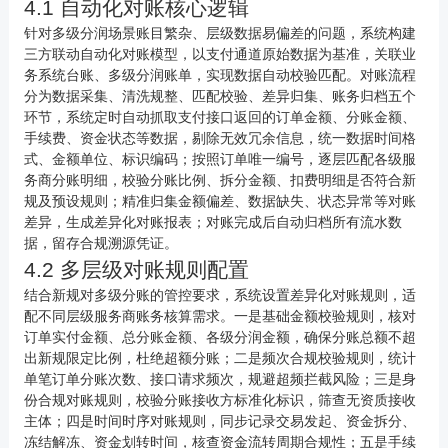
4.1 自动化对账核心逻辑
针对多级分润场景账目繁杂、层级数据易偏差的问题，系统构建
三方联动自动化对账模型，以支付通道原始数据为基准，关联业
务系统台账、多级分润账单，实现数据自动校验匹配。对账流程
分为数据采集、清洗规整、匹配校验、差异归集、账务归档五个
环节，系统定时自动抓取支付接口返回的订单金额、分账金额、
手续费、资金状态等数据，剔除无效冗余信息，统一数据时间格
式、金额单位、标识编码；按照订单唯一编号，逐层匹配各级服
务商分账明细，校验分账比例、拆分金额、扣费明细是否符合新
规及预设规则；精准归集金额偏差、数据缺失、状态异常等对账
差异，生成差异化对账报表；对账完成后自动归档所有流水数
据，留存合规溯源凭证。
4.2 多层级对账规则配置
结合新规对多级分账的管控要求，系统设置差异化对账规则，适
配不同层级服务商账务核算需求。一是基础金额校验规则，核对
订单实付金额、总分账金额、各级分润金额，确保分账总额不超
出新规限定比例，杜绝超额分账；二是频次合规校验规则，统计
单笔订单分账次数、接口请求频次，规避超频拦截风险；三是身
份合规对账规则，校验分账接收方标准化标识，筛查无资质接收
主体；四是时间时序对账规则，同步记录交易发起、资金拆分、
冻结解冻、资金划转时间，核查资金流转周期合规性；五是手续