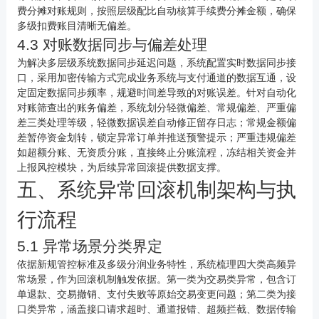
费分摊对账规则，按照层级配比自动核算手续费分摊金额，确保
多级扣费账目清晰无偏差。
4.3 对账数据同步与偏差处理
为解决多层级系统数据同步延迟问题，系统配置实时数据同步接
口，采用加密传输方式完成业务系统与支付通道的数据互通，设
定固定数据同步频率，规避时间差导致的对账误差。针对自动化
对账筛查出的账务偏差，系统划分轻微偏差、常规偏差、严重偏
差三类处理等级，轻微数据误差自动修正留存日志；常规金额偏
差暂停资金划转，锁定异常订单并推送预警提示；严重违规偏差
如超额分账、无资质分账，直接终止分账流程，冻结相关资金并
上报风控模块，为后续异常回滚提供数据支撑。
五、系统异常回滚机制架构与执
行流程
5.1 异常场景分类界定
依据新规管控标准及多级分润业务特性，系统梳理四大类高频异
常场景，作为回滚机制触发依据。第一类为交易类异常，包含订
单退款、交易撤销、支付失败等原始交易变更问题；第二类为接
口类异常，涵盖接口请求超时、通道报错、超频拦截、数据传输