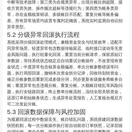
中断等技术故障；第三类为合规类异常，出现分账比例超限、接
收方资质失效、操作频次超标等违规行为；第四类为账务类异
常，存在金额核算错误、多级账目不匹配、重复分账等账务偏
差。所有异常场景均设置专属判定阈值，系统实时监测自动识别
异常类型。
5.2 分级异常回滚执行流程
系统采用分级回滚处理模式，兼顾资金安全与结算效率，适配不
同异常场景。轻度异常包含数据传输延迟、临时接口波动等无资
金风险问题，执行轻量化回滚，重置当前分账请求，保留原始订
单数据，等待系统状态稳定后自动重试分账操作，不改变现有资
金状态；中度异常包含核算金额偏差、单次分账参数错误等问
题，执行局部回滚，撤销本次资金拆分记录，回收待划转资金，
修正分账参数后重新完成多级分润，同步更新各级服务商账务台
账；重度异常包含违规分账、重复分账、大额账目错乱等风险问
题，执行全链路回滚，终止整单分账流程，冻结全部关联资金，
还原订单初始账务状态，生成异常处置报告，人工复核合规后方
可二次发起分账。
5.3 回滚数据保障与风控加固
为规避回滚过程中数据丢失、账目错乱问题，系统搭建回滚数据
快照机制，每一次分账操作执行前自动留存订单快照，记录层级
分润比例、资金金额、接收方信息、操作时间等完整数据，作为