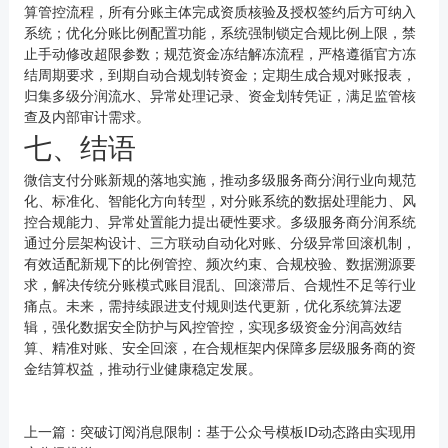
算管控流程，所有分账主体完成资质核验及授权签约后方可纳入
系统；优化分账比例配置功能，系统强制锁定合规比例上限，禁
止手动修改超限参数；规范资金冻结解冻流程，严格遵循官方冻
结周期要求，到期自动合规划转资金；定期生成合规对账报表，
归集多级分润流水、异常处理记录、资金划转凭证，满足监管核
查及内部审计需求。
七、结语
微信支付分账新规的落地实施，推动多级服务商分润行业向规范
化、标准化、智能化方向转型，对分账系统的数据处理能力、风
控合规能力、异常处置能力提出硬性要求。多级服务商分润系统
通过分层架构设计、三方联动自动化对账、分级异常回滚机制，
有效适配新规下的比例管控、频次约束、合规校验、数据溯源要
求，解决传统分账模式账目混乱、回滚滞后、合规性不足等行业
痛点。未来，需持续跟进支付规则迭代更新，优化系统算法逻
辑，强化数据安全防护与风控管控，实现多级资金分润高效结
算、精准对账、安全回滚，在合规框架内保障多层级服务商的资
金结算权益，推动行业健康稳定发展。
上一篇：
突破订阅消息限制：基于公众号模板ID动态路由实现用