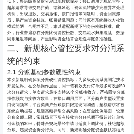
低下，多层级资金拆分易出现数据偏差；接口调用无规范管控，
超频请求导致交易拦截、结算延迟；资金流转缺少完整异常处理
机制，出现退款、交易撤销、接口报错等问题时，资金回滚滞
后，易产生资金挂账、账目错乱问题；同时原有系统接收方校验
模式简陋，合规性不足，难以适配新规下的身份校验标准。此
外，行业普遍存在分账比例管控松散、交易流水归集混乱、数据
同步延迟等问题，严重影响资金结算合规性与账务准确性。
二、新规核心管控要求对分润系
统的约束
2.1 分账基础参数硬性约束
本次新规明确多项分账硬性管控指标，为多级分润系统划定技术
开发边界。在交易操作层面，同一笔有效支付订单最多可发起50
次分账请求，单次请求最多支持50个分账接收方，严格限制分账
操作频次与接收方数量；在接口调用层面，区分商户类型设置接
口访问频率，平台类商户分账接口限定访问阈值，超额请求将被
系统自动拦截，规避高频异常交易风险；在资金比例层面，设定
分账金额上限，常规场景下所有接收方分账总额不得超过订单实
付金额的30%，特殊合规场景经申请可适度上调比例，杜绝超额
分账、违规资金拆分行为。同时，新规明确分账资金默认冻结周