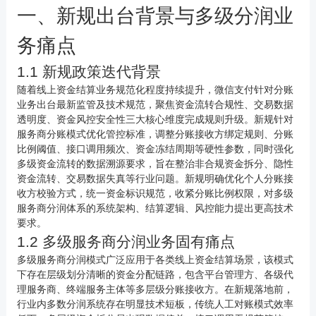
一、新规出台背景与多级分润业
务痛点
1.1 新规政策迭代背景
随着线上资金结算业务规范化程度持续提升，微信支付针对分账
业务出台最新监管及技术规范，聚焦资金流转合规性、交易数据
透明度、资金风控安全性三大核心维度完成规则升级。新规针对
服务商分账模式优化管控标准，调整分账接收方绑定规则、分账
比例阈值、接口调用频次、资金冻结周期等硬性参数，同时强化
多级资金流转的数据溯源要求，旨在整治非合规资金拆分、隐性
资金流转、交易数据失真等行业问题。新规明确优化个人分账接
收方校验方式，统一资金标识规范，收紧分账比例权限，对多级
服务商分润体系的系统架构、结算逻辑、风控能力提出更高技术
要求。
1.2 多级服务商分润业务固有痛点
多级服务商分润模式广泛应用于各类线上资金结算场景，该模式
下存在层级划分清晰的资金分配链路，包含平台管理方、各级代
理服务商、终端服务主体等多层级分账接收方。在新规落地前，
行业内多数分润系统存在明显技术短板，传统人工对账模式效率