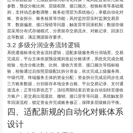
参数，预设分账比例、层级权限、接口频次、校验标准等基础规
则，支持动态参数调整；账务处理层为系统核心，承载自动化对
账、资金拆分、账务核算等功能；风控监控层实时监测交易异
常、数据偏差、接口报错等问题，触发异常回滚机制；数据存储
层采用分布式存储模式，分类留存交易流水、对账记录、回滚日
志等数据，满足溯源留存要求。
3.2 多级分润业务流转逻辑
系统遵循标准化资金流转逻辑，适配多级服务商分润场景。交易
完成后，平台主体依据预设规则发起分账请求，系统先完成合规
校验，包含分账次数、比例、接收方资质、接口频次等指标核
验，校验通过后按照层级配比拆分资金，依次完成上级服务商、
中级代理、终端服务主体的资金分配；资金拆分完成后同步生成
三方账务数据，分别留存本地业务台账、平台交易记录、支付通
道流水；正常结算状态下，冻结周期结束后资金自动划转至接收
方账户；若交易出现退款、撤销、接口异常等问题，系统触发异
常回滚流程，锁定资金并完成账务修正，保障多层级账目平衡。
四、适配新规的自动化对账体系
设计