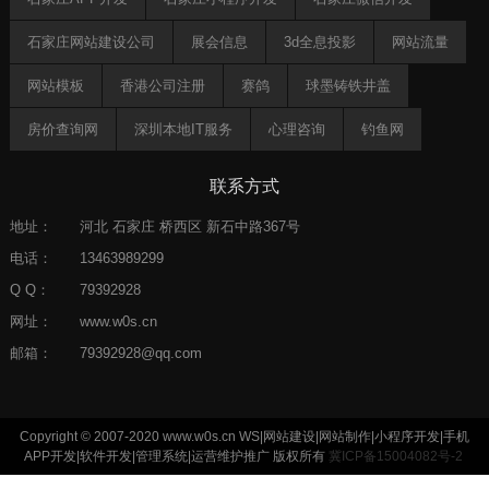
石家庄网站建设公司
展会信息
3d全息投影
网站流量
网站模板
香港公司注册
赛鸽
球墨铸铁井盖
房价查询网
深圳本地IT服务
心理咨询
钓鱼网
郑州律师
助贷crm
灯饰
天征靓号网
AI知识库
联系方式
ISO认证
地址：
河北 石家庄 桥西区 新石中路367号
电话：
13463989299
Q Q：
79392928
网址：
www.w0s.cn
邮箱：
79392928@qq.com
Copyright © 2007-2020
www.w0s.cn
WS|网站建设|网站制作|小程序开发|手机
APP开发|软件开发|管理系统|运营维护推广 版权所有
冀ICP备15004082号-2